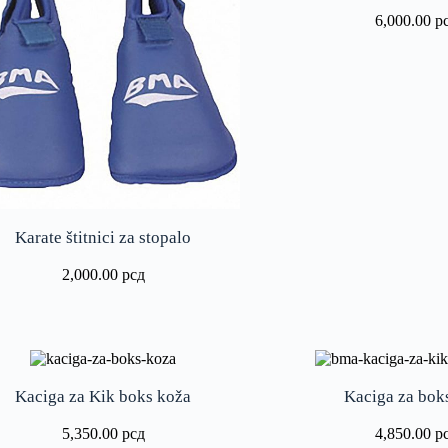
6,000.00
р
Karate štitnici za stopalo
2,000.00
рсд
Kaciga za Kik boks koža
Kaciga za bok
5,350.00
рсд
4,850.00
р