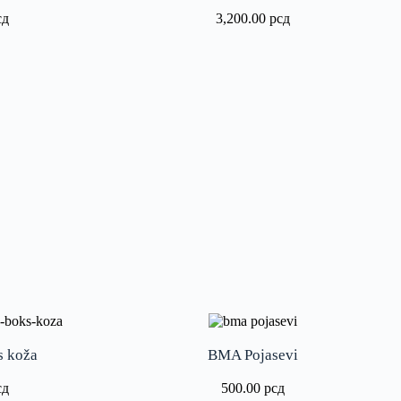
сд
3,200.00
рсд
s koža
BMA Pojasevi
сд
500.00
рсд