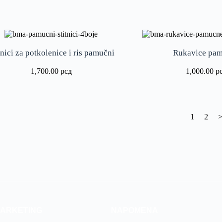
tnici za potkolenice i ris pamučni
Rukavice pa
1,700.00
рсд
1,000.00
р
1
2
MARKETING
NAPOMENA