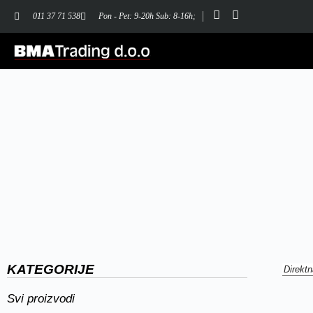
011 37 71 538
Pon - Pet: 9-20h Sub: 8-16h;
KATEGORIJE
Svi proizvodi