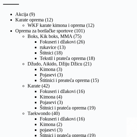
Akcija
(9)
Karate oprema
(12)
WKF karate kimona i oprema
(12)
Oprema za borilačke sportove
(101)
Boks, Kik boks, MMA
(75)
Fokuseri i džakovi
(26)
rukavice
(13)
Štitnici
(18)
Tekstil i prateća oprema
(18)
Džudo, Aikido, Džiju Džicu
(21)
Kimona
(3)
Pojasevi
(3)
Štitinici i preateća oprema
(15)
Karate
(42)
Fokuseri i džakovi
(16)
Kimona
(4)
Pojasevi
(3)
Štitnici i prateća oprema
(19)
Taekwondo
(40)
Fokuseri i džakovi
(16)
Kimona
(2)
pojasevi
(3)
Štitnici i prateća oprema
(19)