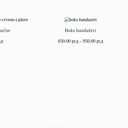
mučne
Boks bandažeri
сд
650.00
рсд
–
950.00
рсд
>
RADNO VREME