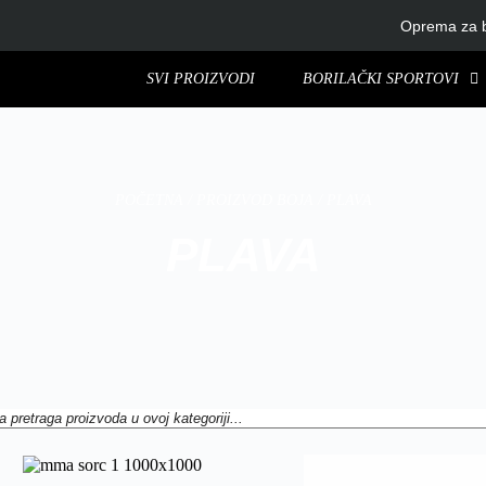
Oprema za b
SVI PROIZVODI
BORILAČKI SPORTOVI
POČETNA
/ PROIZVOD BOJA / PLAVA
PLAVA