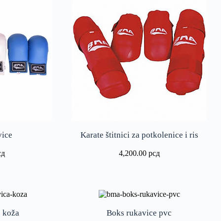
vice
Karate štitnici za potkolenice i ris
сд
4,200.00
рсд
 koža
Boks rukavice pvc