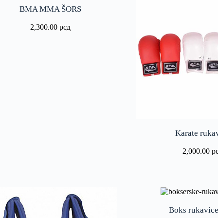
BMA MMA ŠORS
2,300.00
рсд
Karate ruka
2,000.00
р
Boks rukavice