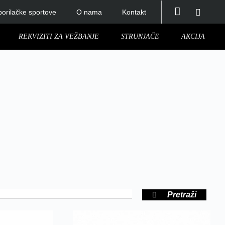
orilačke sportove
O nama
Kontakt
REKVIZITI ZA VEŽBANJE
STRUNJAČE
AKCIJA
Pretraži