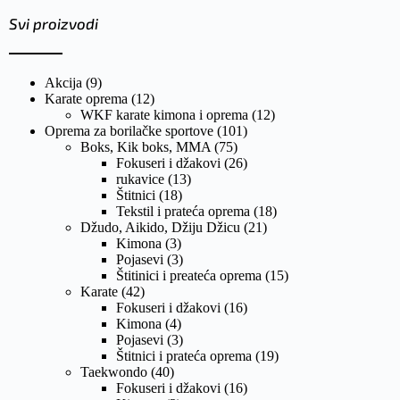
Svi proizvodi
Akcija
(9)
Karate oprema
(12)
WKF karate kimona i oprema
(12)
Oprema za borilačke sportove
(101)
Boks, Kik boks, MMA
(75)
Fokuseri i džakovi
(26)
rukavice
(13)
Štitnici
(18)
Tekstil i prateća oprema
(18)
Džudo, Aikido, Džiju Džicu
(21)
Kimona
(3)
Pojasevi
(3)
Štitinici i preateća oprema
(15)
Karate
(42)
Fokuseri i džakovi
(16)
Kimona
(4)
Pojasevi
(3)
Štitnici i prateća oprema
(19)
Taekwondo
(40)
Fokuseri i džakovi
(16)