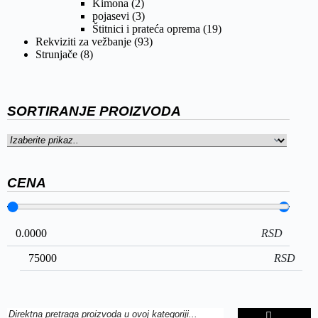
Kimona
(2)
pojasevi
(3)
Štitnici i prateća oprema
(19)
Rekviziti za vežbanje
(93)
Strunjače
(8)
SORTIRANJE PROIZVODA
CENA
RSD
RSD