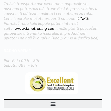
Trošak transporta naručene robe, naplaćuje se
posebno potrošaču od strane Post Express službe, u
zavisnosti od težine paketa i cene otkupa za robu.
Cene isporuke možete proveriti na ovom
LINKU
:
Potrošač robu koju kupuje putem internet
sajta:
www.bmatrading.com
, može platiti pouzećem
gotovinski u trenutku isporuke, ili prethodnom
uplatom na naš žiro račun (kao pravno ili fizičko lice).
RADNO VREME
Pon-Pet : 09 h – 20h
Subota: 08 h – 16h