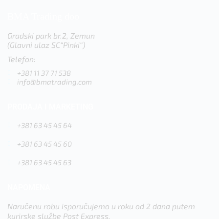
BMA Trading doo
Gradski park br.2, Zemun
(Glavni ulaz SC“Pinki“)
Telefon:
+381 11 37 71 538
info@bmatrading.com
PRODAJA I MARKETING
+381 63 45 45 64
+381 63 45 45 60
+381 63 45 45 63
NAPOMENA
Naručenu robu isporučujemo u roku od 2 dana putem
kurirske službe Post Express.