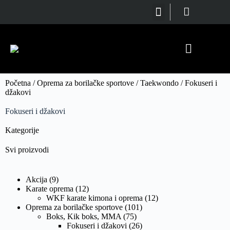
Oprema za borilačke sportove
SVI PROIZVODI
BORILAČKI SPORTOVI
REKVIZITI ZA VEŽBANJE
Početna
/
Oprema za borilačke sportove
/
Taekwondo
/ Fokuseri i
džakovi
Fokuseri i džakovi
Kategorije
Svi proizvodi
Akcija
(9)
Karate oprema
(12)
WKF karate kimona i oprema
(12)
Oprema za borilačke sportove
(101)
Boks, Kik boks, MMA
(75)
Fokuseri i džakovi
(26)