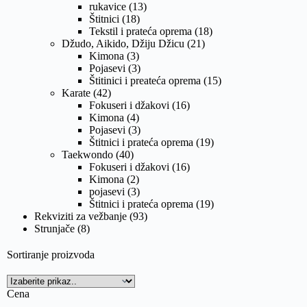
rukavice
(13)
Štitnici
(18)
Tekstil i prateća oprema
(18)
Džudo, Aikido, Džiju Džicu
(21)
Kimona
(3)
Pojasevi
(3)
Štitinici i preateća oprema
(15)
Karate
(42)
Fokuseri i džakovi
(16)
Kimona
(4)
Pojasevi
(3)
Štitnici i prateća oprema
(19)
Taekwondo
(40)
Fokuseri i džakovi
(16)
Kimona
(2)
pojasevi
(3)
Štitnici i prateća oprema
(19)
Rekviziti za vežbanje
(93)
Strunjače
(8)
Sortiranje proizvoda
Cena