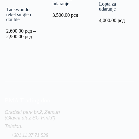
udaranje
Lopta za
udaranje
Taekwondo
reket single i
3,500.00
рсд
double
4,000.00
рсд
2,600.00
рсд
–
2,900.00
рсд
BMA Trading doo
Gradski park br.2, Zemun
(Glavni ulaz SC“Pinki“)
Telefon:
+381 11 37 71 538