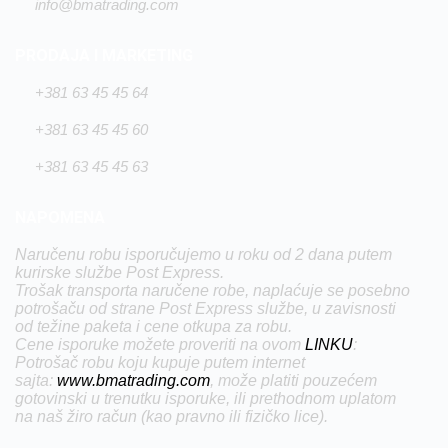
info@bmatrading.com
PRODAJA I MARKETING
+381 63 45 45 64
+381 63 45 45 60
+381 63 45 45 63
NAPOMENA
Naručenu robu isporučujemo u roku od 2 dana putem
kurirske službe Post Express.
Trošak transporta naručene robe, naplaćuje se posebno
potrošaču od strane Post Express službe, u zavisnosti
od težine paketa i cene otkupa za robu.
Cene isporuke možete proveriti na ovom
LINKU
:
Potrošač robu koju kupuje putem internet
sajta:
www.bmatrading.com
, može platiti pouzećem
gotovinski u trenutku isporuke, ili prethodnom uplatom
na naš žiro račun (kao pravno ili fizičko lice).