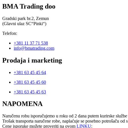
BMA Trading doo
Gradski park br.2, Zemun
(Glavni ulaz SC“Pinki“)
Telefon:
+381 11 37 71 538
info@bmatrading.com
Prodaja i marketing
+381 63 45 45 64
+381 63 45 45 60
+381 63 45 45 63
NAPOMENA
Naručenu robu isporučujemo u roku od 2 dana putem kurirske službe 
Trošak transporta naručene robe, naplaćuje se posebno potrošaču od st
Cene isporuke možete proveriti na ovom
LINKU
: