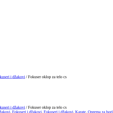
kuseri i džakovi
/ Fokuser oklop za telo cs
kuseri i džakovi
/ Fokuser oklop za telo cs
džakovi
,
Fokuseri i džakovi
,
Fokuseri i džakovi
,
Karate
,
Oprema za bori