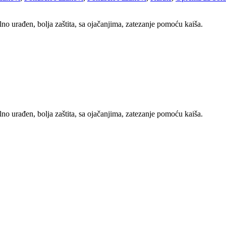
no urađen, bolja zaštita, sa ojačanjima, zatezanje pomoću kaiša.
no urađen, bolja zaštita, sa ojačanjima, zatezanje pomoću kaiša.