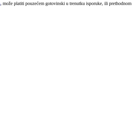
m
, može platiti pouzećem gotovinski u trenutku isporuke, ili prethodnom 