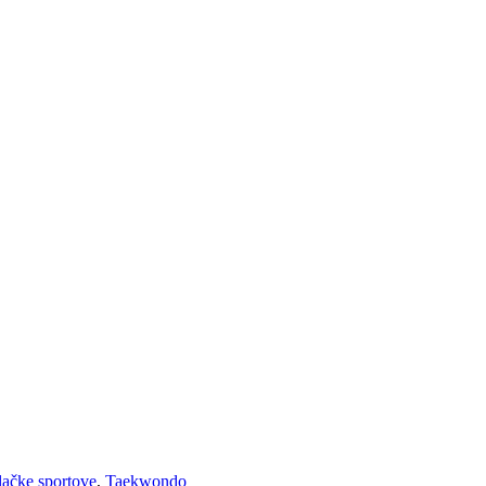
lačke sportove
,
Taekwondo