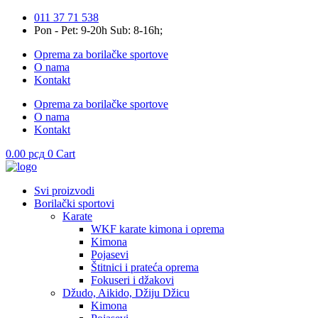
Skip
011 37 71 538
to
Pon - Pet: 9-20h Sub: 8-16h;
content
Oprema za borilačke sportove
O nama
Kontakt
Oprema za borilačke sportove
O nama
Kontakt
0.00
рсд
0
Cart
Svi proizvodi
Borilački sportovi
Karate
WKF karate kimona i oprema
Kimona
Pojasevi
Štitnici i prateća oprema
Fokuseri i džakovi
Džudo, Aikido, Džiju Džicu
Kimona