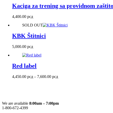
Kaciga za trening sa providnom zašti
4,400.00
рсд
SOLD OUT
KBK Štitnici
5,000.00
рсд
Red label
Raspon
4,450.00
рсд
–
7,600.00
рсд
cena:
od
4,450.00 рсд
do
7,600.00 рсд
We are available
8:00am – 7:00pm
1-800-672-4399