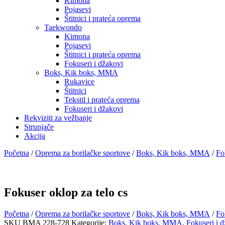
Kimona
Pojasevi
Štitnici i prateća oprema
Taekwondo
Kimona
Pojasevi
Štitnici i prateća oprema
Fokuseri i džakovi
Boks, Kik boks, MMA
Rukavice
Štitnici
Tekstil i prateća oprema
Fokuseri i džakovi
Rekviziti za vežbanje
Strunjače
Akcija
Početna
/
Oprema za borilačke sportove
/
Boks, Kik boks, MMA
/
Fo
Fokuser oklop za telo cs
Početna
/
Oprema za borilačke sportove
/
Boks, Kik boks, MMA
/
Fo
SKU
BMA 228-728
Kategorije:
Boks, Kik boks, MMA
,
Fokuseri i 