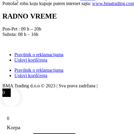
Potrošač robu koju kupuje putem internet sajta:
www.bmatrading.co
RADNO VREME
Pon-Pet : 09 h – 20h
Subota: 08 h – 16h
Pravilnik o reklamacijama
Uslovi korišćenja
Pravilnik o reklamacijama
Uslovi korišćenja
BMA Trading d.o.o © 2023 | Sva prava zadržana |
Izrada web sajta
0
0
Korpa