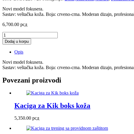
Novi model fokusera.
Sastav: veštačka koža. Boja: crveno-crna. Moderan dizajn, profesional
6,700.00
рсд
Fokuser
oklop
Dodaj u korpu
za
telo
Opis
cs
količina
Novi model fokusera.
Sastav: veštačka koža. Boja: crveno-crna. Moderan dizajn, profesional
Povezani proizvodi
Kaciga za Kik boks koža
5,350.00
рсд