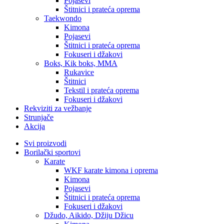
Pojasevi
Štitnici i prateća oprema
Taekwondo
Kimona
Pojasevi
Štitnici i prateća oprema
Fokuseri i džakovi
Boks, Kik boks, MMA
Rukavice
Štitnici
Tekstil i prateća oprema
Fokuseri i džakovi
Rekviziti za vežbanje
Strunjače
Akcija
Svi proizvodi
Borilački sportovi
Karate
WKF karate kimona i oprema
Kimona
Pojasevi
Štitnici i prateća oprema
Fokuseri i džakovi
Džudo, Aikido, Džiju Džicu