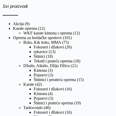
Svi proizvodi
Akcija
(9)
Karate oprema
(12)
WKF karate kimona i oprema
(12)
Oprema za borilačke sportove
(101)
Boks, Kik boks, MMA
(75)
Fokuseri i džakovi
(26)
rukavice
(13)
Štitnici
(18)
Tekstil i prateća oprema
(18)
Džudo, Aikido, Džiju Džicu
(21)
Kimona
(3)
Pojasevi
(3)
Štitinici i preateća oprema
(15)
Karate
(42)
Fokuseri i džakovi
(16)
Kimona
(4)
Pojasevi
(3)
Štitnici i prateća oprema
(19)
Taekwondo
(40)
Fokuseri i džakovi
(16)