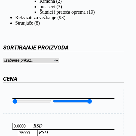
Kimona
(2)
pojasevi
(3)
Štitnici i prateća oprema
(19)
Rekviziti za vežbanje
(93)
Strunjače
(8)
SORTIRANJE PROIZVODA
CENA
RSD
RSD