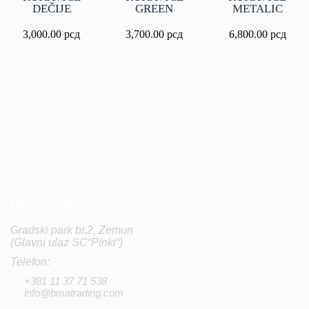
DEČIJE
GREEN
METALIC
3,000.00
рсд
3,700.00
рсд
6,800.00
рсд
BMA Trading doo
Gradski park br.2, Zemun
(Glavni ulaz SC“Pinki“)
Telefon:
+381 11 37 71 538
info@bmatrading.com