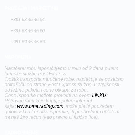
PRODAJA I MARKETING
+381 63 45 45 64
+381 63 45 45 60
+381 63 45 45 63
NAPOMENA
Naručenu robu isporučujemo u roku od 2 dana putem
kurirske službe Post Express.
Trošak transporta naručene robe, naplaćuje se posebno
potrošaču od strane Post Express službe, u zavisnosti
od težine paketa i cene otkupa za robu.
Cene isporuke možete proveriti na ovom
LINKU
:
Potrošač robu koju kupuje putem internet
sajta:
www.bmatrading.com
, može platiti pouzećem
gotovinski u trenutku isporuke, ili prethodnom uplatom
na naš žiro račun (kao pravno ili fizičko lice).
RADNO VREME