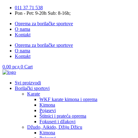
Skip
011 37 71 538
to
Pon - Pet: 9-20h Sub: 8-16h;
content
Oprema za borilačke sportove
O nama
Kontakt
Oprema za borilačke sportove
O nama
Kontakt
0.00
рсд
0
Cart
Svi proizvodi
Borilački sportovi
Karate
WKF karate kimona i oprema
Kimona
Pojasevi
Štitnici i prateća oprema
Fokuseri i džakovi
Džudo, Aikido, Džiju Džicu
Kimona