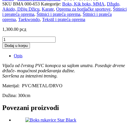
SKU
BMA 000-653
Kategorije:
Boks, Kik boks, MMA
,
Džudo,
Aikido, Džiju Džicu
,
Karate
,
Oprema za borilačke sportove
,
Štitinici
i preateća oprema
,
Štitnici i prateća oprema
,
Štitnici i prateća
oprema
,
Taekwondo
,
Tekstil i prateća oprema
1,300.00
рсд
BMA
VIJAČA
Dodaj u korpu
SD
količina
Opis
Vijača od čvrstog PVC konopca sa sajlom unutra. Poseduje drvene
držače- mogućnost podešavanja dužine.
Savršena za intenzivni trening.
Materijal: PVC/METAL/DRVO
Dužina: 300cm
Povezani proizvodi