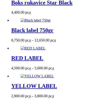
Boks rukavice Star Black
4,400.00
рсд
Black label 750gr
Raspon
8,750.00
рсд
–
12,650.00
рсд
cena:
od
8,750.00 рсд
do
RED LABEL
12,650.00 рсд
Raspon
4,500.00
рсд
–
5,600.00
рсд
cena:
od
4,500.00 рсд
do
YELLOW LABEL
5,600.00 рсд
Raspon
2,900.00
рсд
–
3,800.00
рсд
cena:
od