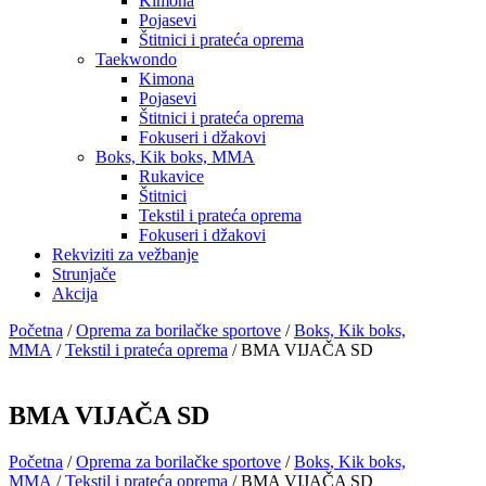
Kimona
Pojasevi
Štitnici i prateća oprema
Taekwondo
Kimona
Pojasevi
Štitnici i prateća oprema
Fokuseri i džakovi
Boks, Kik boks, MMA
Rukavice
Štitnici
Tekstil i prateća oprema
Fokuseri i džakovi
Rekviziti za vežbanje
Strunjače
Akcija
Početna
/
Oprema za borilačke sportove
/
Boks, Kik boks,
MMA
/
Tekstil i prateća oprema
/ BMA VIJAČA SD
BMA VIJAČA SD
Početna
/
Oprema za borilačke sportove
/
Boks, Kik boks,
MMA
/
Tekstil i prateća oprema
/ BMA VIJAČA SD