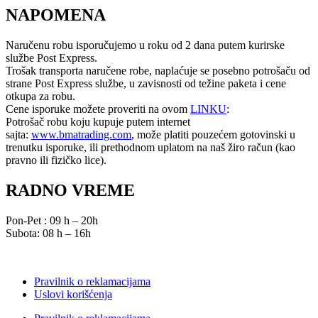
NAPOMENA
Naručenu robu isporučujemo u roku od 2 dana putem kurirske
službe Post Express.
Trošak transporta naručene robe, naplaćuje se posebno potrošaču od
strane Post Express službe, u zavisnosti od težine paketa i cene
otkupa za robu.
Cene isporuke možete proveriti na ovom
LINKU
:
Potrošač robu koju kupuje putem internet
sajta:
www.bmatrading.com
, može platiti pouzećem gotovinski u
trenutku isporuke, ili prethodnom uplatom na naš žiro račun (kao
pravno ili fizičko lice).
RADNO VREME
Pon-Pet : 09 h – 20h
Subota: 08 h – 16h
Pravilnik o reklamacijama
Uslovi korišćenja