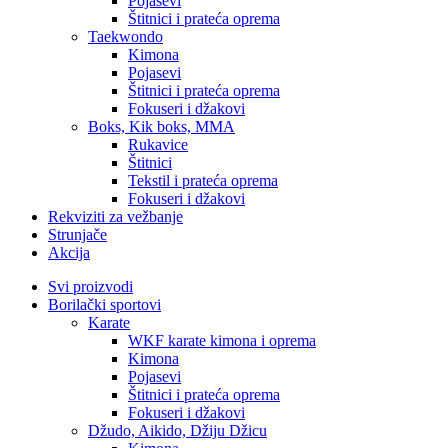
Pojasevi
Štitnici i prateća oprema
Taekwondo
Kimona
Pojasevi
Štitnici i prateća oprema
Fokuseri i džakovi
Boks, Kik boks, MMA
Rukavice
Štitnici
Tekstil i prateća oprema
Fokuseri i džakovi
Rekviziti za vežbanje
Strunjače
Akcija
Svi proizvodi
Borilački sportovi
Karate
WKF karate kimona i oprema
Kimona
Pojasevi
Štitnici i prateća oprema
Fokuseri i džakovi
Džudo, Aikido, Džiju Džicu