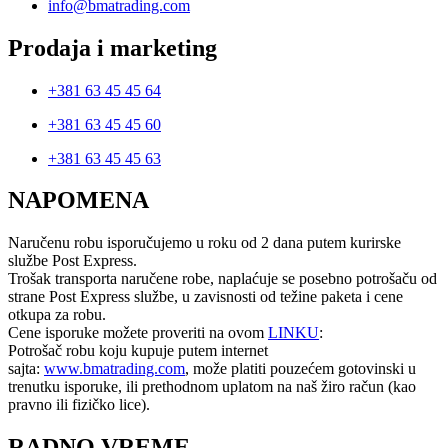
info@bmatrading.com
Prodaja i marketing
+381 63 45 45 64
+381 63 45 45 60
+381 63 45 45 63
NAPOMENA
Naručenu robu isporučujemo u roku od 2 dana putem kurirske
službe Post Express.
Trošak transporta naručene robe, naplaćuje se posebno potrošaču od
strane Post Express službe, u zavisnosti od težine paketa i cene
otkupa za robu.
Cene isporuke možete proveriti na ovom
LINKU
:
Potrošač robu koju kupuje putem internet
sajta:
www.bmatrading.com
, može platiti pouzećem gotovinski u
trenutku isporuke, ili prethodnom uplatom na naš žiro račun (kao
pravno ili fizičko lice).
RADNO VREME