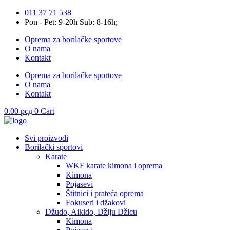
Skip
011 37 71 538
to
Pon - Pet: 9-20h Sub: 8-16h;
content
Oprema za borilačke sportove
O nama
Kontakt
Oprema za borilačke sportove
O nama
Kontakt
0.00
рсд
0
Cart
Svi proizvodi
Borilački sportovi
Karate
WKF karate kimona i oprema
Kimona
Pojasevi
Štitnici i prateća oprema
Fokuseri i džakovi
Džudo, Aikido, Džiju Džicu
Kimona