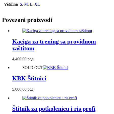
Veličina
S
,
M
,
L
,
XL
Povezani proizvodi
Kaciga za trening sa providnom
zaštitom
4,400.00
рсд
SOLD OUT
KBK Štitnici
5,000.00
рсд
Štitnik za potkolenicu i ris profi