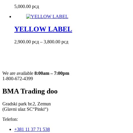
5,000.00
рсд
YELLOW LABEL
Raspon
2,900.00
рсд
–
3,800.00
рсд
cena:
od
2,900.00 рсд
do
3,800.00 рсд
We are available
8:00am – 7:00pm
1-800-672-4399
BMA Trading doo
Gradski park br.2, Zemun
(Glavni ulaz SC“Pinki“)
Telefon:
+381 11 37 71 538