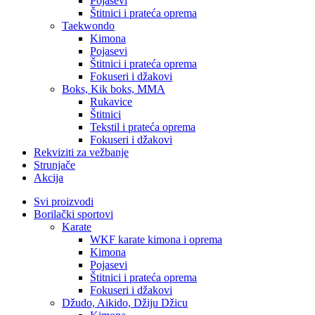
Pojasevi
Štitnici i prateća oprema
Taekwondo
Kimona
Pojasevi
Štitnici i prateća oprema
Fokuseri i džakovi
Boks, Kik boks, MMA
Rukavice
Štitnici
Tekstil i prateća oprema
Fokuseri i džakovi
Rekviziti za vežbanje
Strunjače
Akcija
Svi proizvodi
Borilački sportovi
Karate
WKF karate kimona i oprema
Kimona
Pojasevi
Štitnici i prateća oprema
Fokuseri i džakovi
Džudo, Aikido, Džiju Džicu