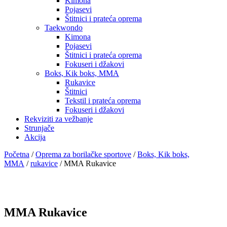
Kimona
Pojasevi
Štitnici i prateća oprema
Taekwondo
Kimona
Pojasevi
Štitnici i prateća oprema
Fokuseri i džakovi
Boks, Kik boks, MMA
Rukavice
Štitnici
Tekstil i prateća oprema
Fokuseri i džakovi
Rekviziti za vežbanje
Strunjače
Akcija
Početna
/
Oprema za borilačke sportove
/
Boks, Kik boks,
MMA
/
rukavice
/ MMA Rukavice
MMA Rukavice