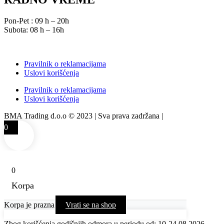
Pon-Pet : 09 h – 20h
Subota: 08 h – 16h
Pravilnik o reklamacijama
Uslovi korišćenja
Pravilnik o reklamacijama
Uslovi korišćenja
BMA Trading d.o.o © 2023 | Sva prava zadržana |
Izrada web sajta
0
0
Korpa
Korpa je prazna
Vrati se na shop
Zbog korišćenja godišnjih odmora u periodu od: 10-24.08.2026.,