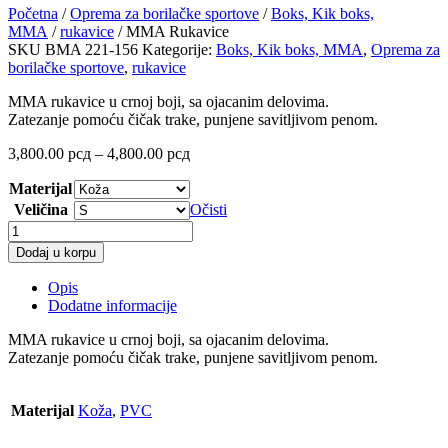
Početna
/
Oprema za borilačke sportove
/
Boks, Kik boks,
MMA
/
rukavice
/ MMA Rukavice
SKU
BMA 221-156
Kategorije:
Boks, Kik boks, MMA
,
Oprema za
borilačke sportove
,
rukavice
MMA rukavice u crnoj boji, sa ojacanim delovima.
Zatezanje pomoću čičak trake, punjene savitljivom penom.
Raspon
3,800.00
рсд
–
4,800.00
рсд
cena:
Materijal
od
3,800.00 рсд
Veličina
Očisti
do
MMA
4,800.00 рсд
Rukavice
Dodaj u korpu
količina
Opis
Dodatne informacije
MMA rukavice u crnoj boji, sa ojacanim delovima.
Zatezanje pomoću čičak trake, punjene savitljivom penom.
Materijal
Koža
,
PVC