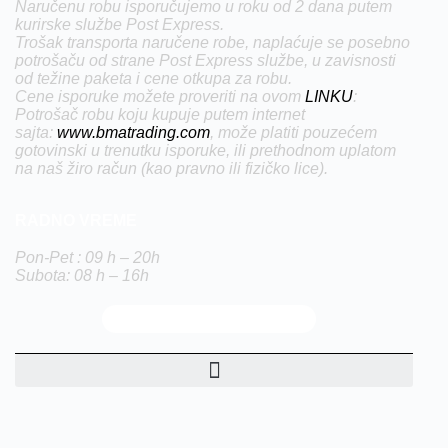
Naručenu robu isporučujemo u roku od 2 dana putem
kurirske službe Post Express.
Trošak transporta naručene robe, naplaćuje se posebno
potrošaču od strane Post Express službe, u zavisnosti
od težine paketa i cene otkupa za robu.
Cene isporuke možete proveriti na ovom
LINKU
:
Potrošač robu koju kupuje putem internet
sajta:
www.bmatrading.com
, može platiti pouzećem
gotovinski u trenutku isporuke, ili prethodnom uplatom
na naš žiro račun (kao pravno ili fizičko lice).
RADNO VREME
Pon-Pet : 09 h – 20h
Subota: 08 h – 16h