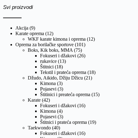
Svi proizvodi
Akcija
(9)
Karate oprema
(12)
WKF karate kimona i oprema
(12)
Oprema za borilačke sportove
(101)
Boks, Kik boks, MMA
(75)
Fokuseri i džakovi
(26)
rukavice
(13)
Štitnici
(18)
Tekstil i prateća oprema
(18)
Džudo, Aikido, Džiju Džicu
(21)
Kimona
(3)
Pojasevi
(3)
Štitinici i preateća oprema
(15)
Karate
(42)
Fokuseri i džakovi
(16)
Kimona
(4)
Pojasevi
(3)
Štitnici i prateća oprema
(19)
Taekwondo
(40)
Fokuseri i džakovi
(16)