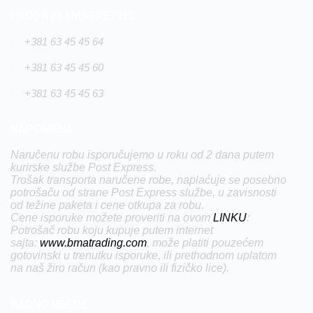
PRODAJA I MARKETING
+381 63 45 45 64
+381 63 45 45 60
+381 63 45 45 63
NAPOMENA
Naručenu robu isporučujemo u roku od 2 dana putem
kurirske službe Post Express.
Trošak transporta naručene robe, naplaćuje se posebno
potrošaču od strane Post Express službe, u zavisnosti
od težine paketa i cene otkupa za robu.
Cene isporuke možete proveriti na ovom
LINKU
:
Potrošač robu koju kupuje putem internet
sajta:
www.bmatrading.com
, može platiti pouzećem
gotovinski u trenutku isporuke, ili prethodnom uplatom
na naš žiro račun (kao pravno ili fizičko lice).
RADNO VREME