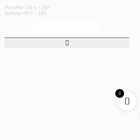
Pon-Pet : 09 h – 20h
Subota: 08 h – 16h
BMA Trading d.o.o © 2023 | Sva prava zadržana |
Izrada web
0
sajta
Zbog korišćenja godišnjih odmora u