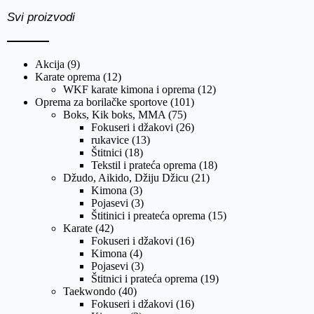
Svi proizvodi
Akcija
(9)
Karate oprema
(12)
WKF karate kimona i oprema
(12)
Oprema za borilačke sportove
(101)
Boks, Kik boks, MMA
(75)
Fokuseri i džakovi
(26)
rukavice
(13)
Štitnici
(18)
Tekstil i prateća oprema
(18)
Džudo, Aikido, Džiju Džicu
(21)
Kimona
(3)
Pojasevi
(3)
Štitinici i preateća oprema
(15)
Karate
(42)
Fokuseri i džakovi
(16)
Kimona
(4)
Pojasevi
(3)
Štitnici i prateća oprema
(19)
Taekwondo
(40)
Fokuseri i džakovi
(16)