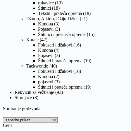
rukavice
(13)
Štitnici
(18)
Tekstil i prateća oprema
(18)
Džudo, Aikido, Džiju Džicu
(21)
Kimona
(3)
Pojasevi
(3)
Štitinici i preateća oprema
(15)
Karate
(42)
Fokuseri i džakovi
(16)
Kimona
(4)
Pojasevi
(3)
Štitnici i prateća oprema
(19)
Taekwondo
(40)
Fokuseri i džakovi
(16)
Kimona
(2)
pojasevi
(3)
Štitnici i prateća oprema
(19)
Rekviziti za vežbanje
(93)
Strunjače
(8)
Sortiranje proizvoda
Cena