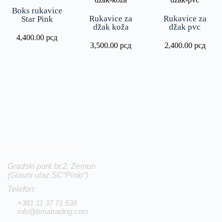
Boks rukavice
Rukavice za
Rukavice za
Star Pink
džak koža
džak pvc
4,400.00
рсд
3,500.00
рсд
2,400.00
рсд
BMA Trading doo
Gradski park br.2, Zemun
(Glavni ulaz SC“Pinki“)
Telefon:
+381 11 37 71 538
info@bmatrading.com