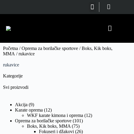
Oprema za borilačke sportove
SVI PROIZVODI
BORILAČKI SPORTOVI
REKVIZITI ZA VEŽBANJE
Početna
/
Oprema za borilačke sportove
/
Boks, Kik boks,
MMA
/ rukavice
rukavice
Kategorije
Svi proizvodi
Akcija
(9)
Karate oprema
(12)
WKF karate kimona i oprema
(12)
Oprema za borilačke sportove
(101)
Boks, Kik boks, MMA
(75)
Fokuseri i džakovi
(26)