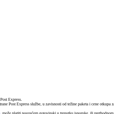
Post Express.
rane Post Express službe, u zavisnosti od težine paketa i cene otkupa z
m
, može platiti pouzećem gotovinski u trenutku isporuke, ili prethodnom 