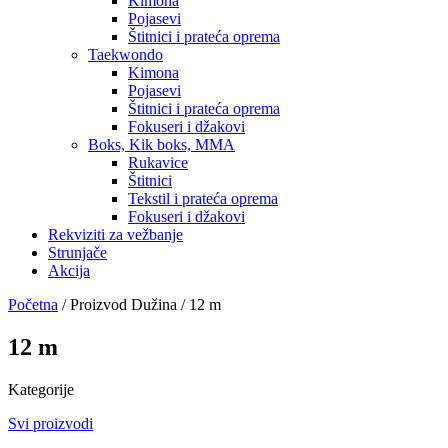
Kimona
Pojasevi
Štitnici i prateća oprema
Taekwondo
Kimona
Pojasevi
Štitnici i prateća oprema
Fokuseri i džakovi
Boks, Kik boks, MMA
Rukavice
Štitnici
Tekstil i prateća oprema
Fokuseri i džakovi
Rekviziti za vežbanje
Strunjače
Akcija
Početna
/ Proizvod Dužina / 12 m
12 m
Kategorije
Svi proizvodi