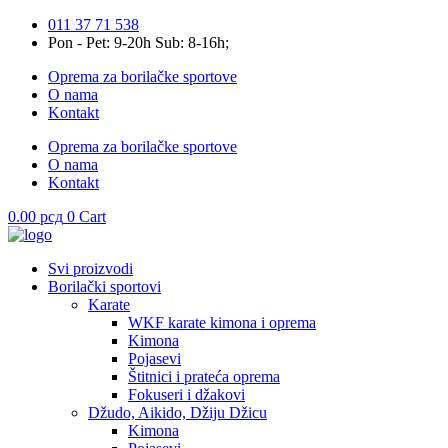
Skip
011 37 71 538
to
Pon - Pet: 9-20h Sub: 8-16h;
content
Oprema za borilačke sportove
O nama
Kontakt
Oprema za borilačke sportove
O nama
Kontakt
0.00
рсд
0
Cart
Svi proizvodi
Borilački sportovi
Karate
WKF karate kimona i oprema
Kimona
Pojasevi
Štitnici i prateća oprema
Fokuseri i džakovi
Džudo, Aikido, Džiju Džicu
Kimona