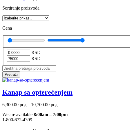
Sortiranje proizvoda
Cena
RSD
RSD
Pretraži
Kanap sa opterećenjem
Raspon
6,300.00
рсд
–
10,700.00
рсд
cena:
We are available
8:00am – 7:00pm
od
1-800-672-4399
6,300.00 рсд
do