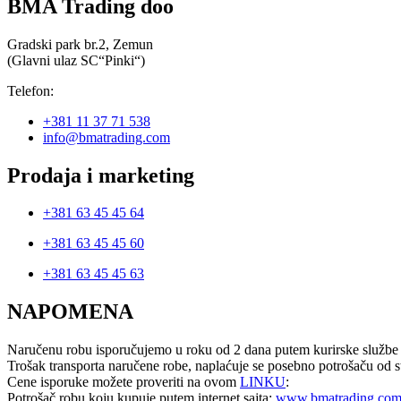
10,700.00 рсд
BMA Trading doo
Gradski park br.2, Zemun
(Glavni ulaz SC“Pinki“)
Telefon:
+381 11 37 71 538
info@bmatrading.com
Prodaja i marketing
+381 63 45 45 64
+381 63 45 45 60
+381 63 45 45 63
NAPOMENA
Naručenu robu isporučujemo u roku od 2 dana putem kurirske službe 
Trošak transporta naručene robe, naplaćuje se posebno potrošaču od st
Cene isporuke možete proveriti na ovom
LINKU
:
Potrošač robu koju kupuje putem internet sajta:
www.bmatrading.co