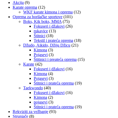
Akcija
(9)
Karate oprema
(12)
WKF karate kimona i oprema
(12)
Oprema za borilačke sportove
(101)
Boks, Kik boks, MMA
(75)
Fokuseri i džakovi
(26)
rukavice
(13)
Štitnici
(18)
Tekstil i prateća oprema
(18)
Džudo, Aikido, Džiju Džicu
(21)
Kimona
(3)
Pojasevi
(3)
Štitinici i preateća oprema
(15)
Karate
(42)
Fokuseri i džakovi
(16)
Kimona
(4)
Pojasevi
(3)
Štitnici i prateća oprema
(19)
Taekwondo
(40)
Fokuseri i džakovi
(16)
Kimona
(2)
pojasevi
(3)
Štitnici i prateća oprema
(19)
Rekviziti za vežbanje
(93)
Strunjače
(8)