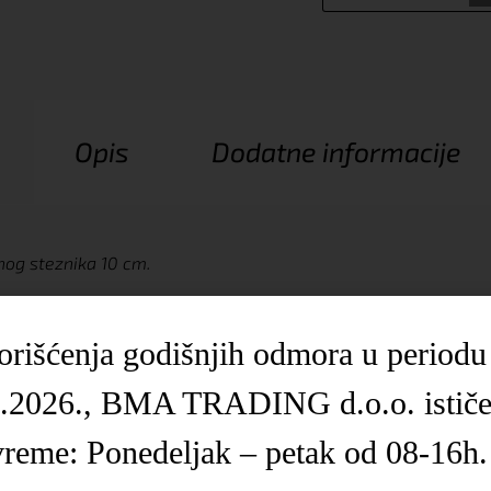
Opis
Dodatne informacije
nog steznika 10 cm.
rišćenja godišnjih odmora u periodu
.2026., BMA TRADING d.o.o. istič
Povezani proizvodi
vreme: Ponedeljak – petak od 08-16h.