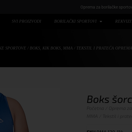
Oprema za borilačke sporto
SVI PROIZVODI
BORILAČKI SPORTOVI
REKVIZI
KE SPORTOVE
/
BOKS, KIK BOKS, MMA
/
TEKSTIL I PRATEĆA OPREM
Boks šor
Početna
/
Oprema za 
MMA
/
Tekstil i pra
SKU
BMA 120-114