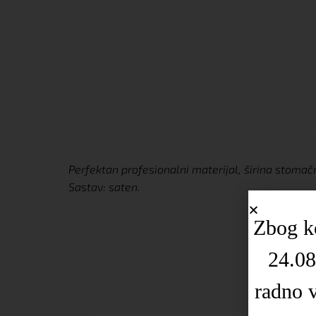
Perfektan profesionalni materijal, širina stomač
Sastav: saten.
Zbog ko
24.08
radno 