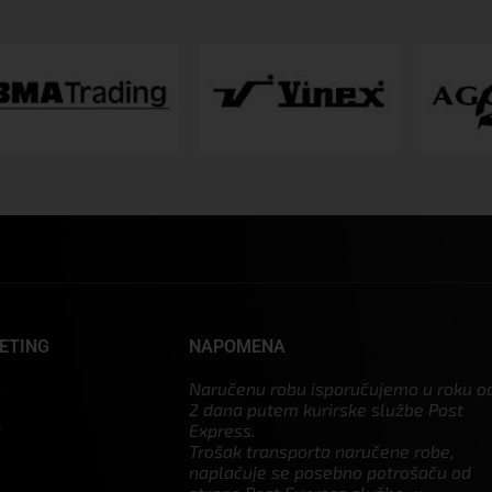
ETING
NAPOMENA
4
Naručenu robu isporučujemo u roku o
2 dana putem kurirske službe Post
0
Express.
Trošak transporta naručene robe,
3
naplaćuje se posebno potrošaču od