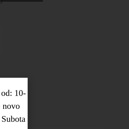
 od: 10-
e novo
 Subota