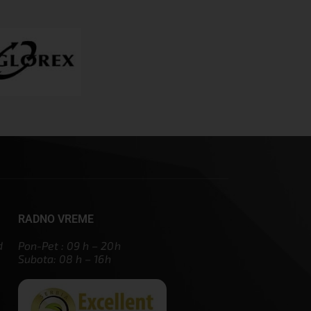
RADNO VREME
d
Pon-Pet : 09 h – 20h
Subota: 08 h – 16h