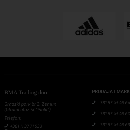
PRODAJA I MARK
BMA Trading doo
+381 63 45 45 6
Gradski park br.2, Zemun
(Glavni ulaz SC“Pinki“)
+381 63 45 45 6
Telefon:
+381 63 45 45 6
+381 11 37 71 538