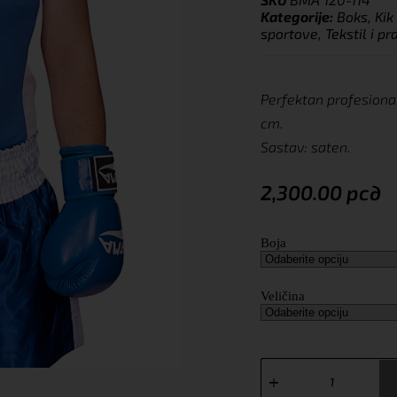
Kategorije:
Boks, Ki
sportove
,
Tekstil i p
Perfektan profesional
cm.
Sastav: saten.
2,300.00
рсд
Boja
Veličina