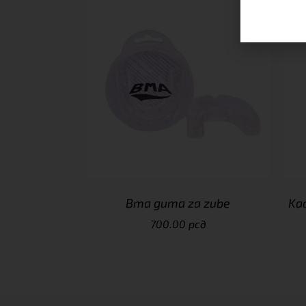
Bma guma za zube
Kac
700.00
рсд