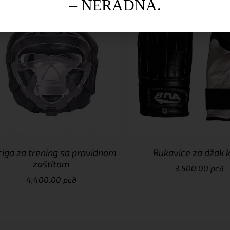
– NERADNA.
iga za trening sa providnom
Rukavice za džak 
zaštitom
3,500.00
рсд
4,400.00
рсд