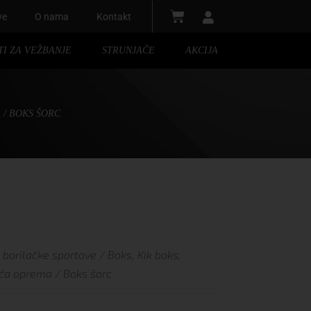
ve
O nama
Kontakt
TI ZA VEŽBANJE
STRUNJAČE
AKCIJA
A
/ BOKS ŠORC
c
borilačke sportove
/
Boks, Kik boks,
teća oprema
/ Boks šorc