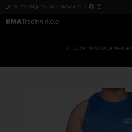
011 37 71 538
Pon - Pet: 9-20h Sub: 8-16h;
POČETNA
/
OPREMA ZA BORILAČ