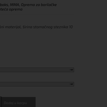
k boks, MMA
,
Oprema za borilačke
rateća oprema
ni materijal, širina stomačnog steznika 10
Dodaj u korpu