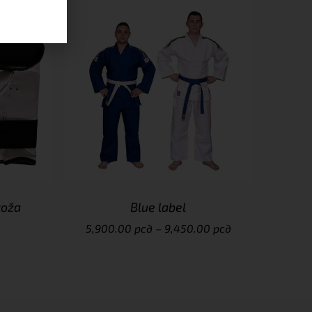
koža
Blue label
5,900.00
рсд
–
9,450.00
рсд