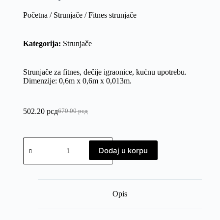
Početna
/
Strunjače
/ Fitnes strunjače
Kategorija:
Strunjače
Strunjače za fitnes, dečije igraonice, kućnu upotrebu.
Dimenzije: 0,6m x 0,6m x 0,013m.
502.20
рсд
670.00
рсд
Dodaj u korpu
Opis