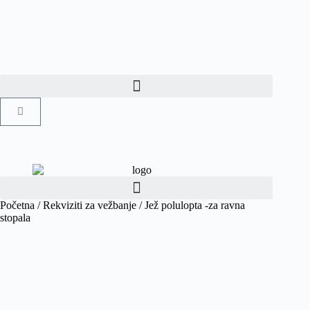
Početna
/
Rekviziti za vežbanje
/ Jež polulopta -za ravna
stopala