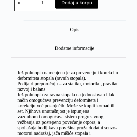
Dodaj u korpu
Opis
Dodatne informacije
Jež polulopta namenjena je za prevenciju i korekciju
deformiteta stopala (ravnih stopala).
Pedijatri preporučuju – za statiku, motoriku, pravilan
razvoj i balans
Jež polulopta za ravna stopala na jednostavan i lak
način omogućava prevenciju deformiteta i
korekciju već postojećih. Može se kupiti komad ili
set. Njihova unutrašnjost je ispunjena
vazduhom i omogućava sistem progresivnog
vežbanja uz postepeno povećanje otpora, a
spoljašnja bodljikava površina pruža dodatni senzo-
motorni nadražaj, jača mišiće stopala i