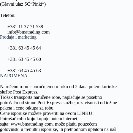
(Glavni ulaz SC“Pinki“)
Telefon:
+381 11 37 71 538
info@bmatrading.com
Prodaja i marketing
+381 63 45 45 64
+381 63 45 45 60
+381 63 45 45 63
NAPOMENA
Naručenu robu isporučujemo u roku od 2 dana putem kurirske
službe Post Express.
Trošak transporta naručene robe, naplaćuje se posebno
potrošaču od strane Post Express službe, u zavisnosti od težine
paketa i cene otkupa za robu.
Cene isporuke možete proveriti na ovom
LINKU
:
Potrošač robu koju kupuje putem internet
sajta:
www.bmatrading.com
, može platiti pouzećem
gotovinski u trenutku isporuke, ili prethodnom uplatom na naš