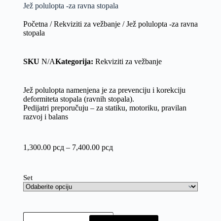
Jež polulopta -za ravna stopala
Početna
/
Rekviziti za vežbanje
/ Jež polulopta -za ravna
stopala
SKU
N/A
Kategorija:
Rekviziti za vežbanje
Jež polulopta namenjena je za prevenciju i korekciju
deformiteta stopala (ravnih stopala).
Pedijatri preporučuju – za statiku, motoriku, pravilan
razvoj i balans
1,300.00
рсд
–
7,400.00
рсд
Set