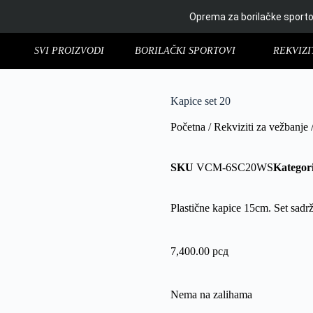
Oprema za borilačke sport
SVI PROIZVODI
BORILAČKI SPORTOVI
REKVIZI
Kapice set 20
Početna
/
Rekviziti za vežbanje
/
SKU
VCM-6SC20WS
Kategori
Plastične kapice 15cm. Set sadr
7,400.00
рсд
Nema na zalihama