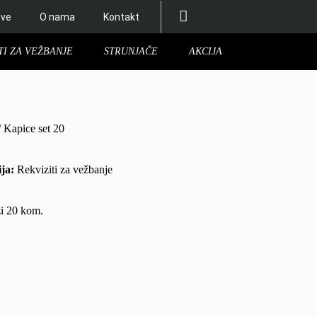
ove
O nama
Kontakt
TI ZA VEŽBANJE
STRUNJAČE
AKCIJA
 Kapice set 20
ja:
Rekviziti za vežbanje
ži 20 kom.