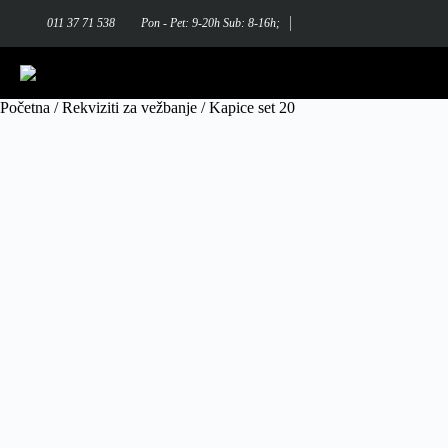
011 37 71 538
Pon - Pet: 9-20h Sub: 8-16h;
Početna
/
Rekviziti za vežbanje
/ Kapice set 20