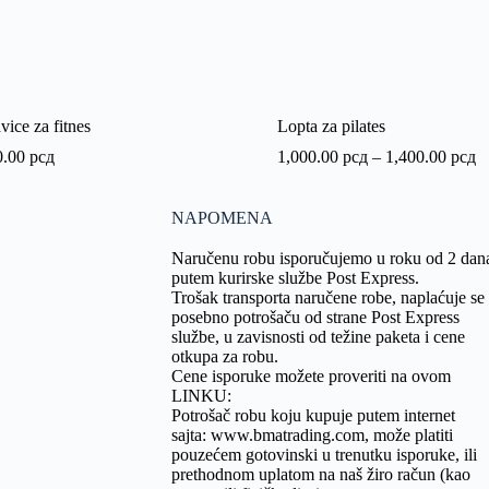
ice za fitnes
Lopta za pilates
0.00
рсд
1,000.00
рсд
–
1,400.00
рсд
NAPOMENA
Naručenu robu isporučujemo u roku od 2 dan
putem kurirske službe Post Express.
Trošak transporta naručene robe, naplaćuje se
posebno potrošaču od strane Post Express
službe, u zavisnosti od težine paketa i cene
otkupa za robu.
Cene isporuke možete proveriti na ovom
LINKU
:
Potrošač robu koju kupuje putem internet
sajta:
www.bmatrading.com
, može platiti
pouzećem gotovinski u trenutku isporuke, ili
prethodnom uplatom na naš žiro račun (kao