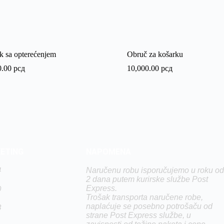
k sa opterećenjem
Obruč za košarku
0.00
рсд
10,000.00
рсд
KETING
NAPOMENA
4
Naručenu robu isporučujemo u roku od
2 dana putem kurirske službe Post
Express.
0
Trošak transporta naručene robe,
naplaćuje se posebno potrošaču od
3
strane Post Express službe, u