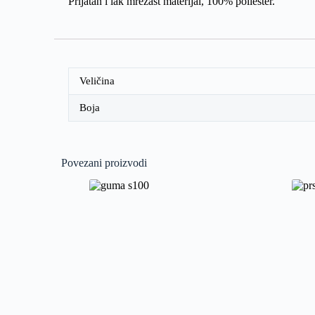
Prijatan i lak mrežast materijal, 100% poliester.
Veličina
Boja
Povezani proizvodi