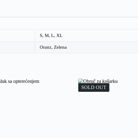
S
,
M
,
L
,
XL
Oranz
,
Zelena
SOLD OUT