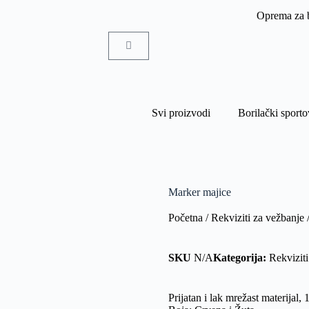
Oprema za b
Svi proizvodi
Borilački sporto
Marker majice
Početna
/
Rekviziti za vežbanje
/
SKU
N/A
Kategorija:
Rekviziti
Prijatan i lak mrežast materijal, 