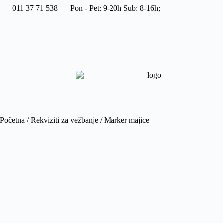
011 37 71 538
Pon - Pet: 9-20h Sub: 8-16h;
Početna
/
Rekviziti za vežbanje
/ Marker majice