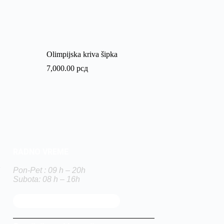
Olimpijska kriva šipka
7,000.00
рсд
RADNO VREME
Pon-Pet : 09 h – 20h
Subota: 08 h – 16h