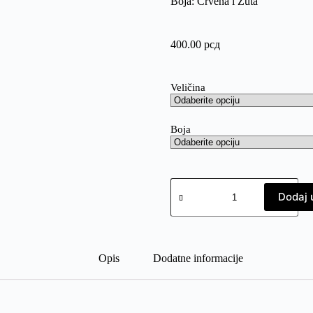
Boja: Crvena i Žuta
400.00
рсд
Veličina
Boja
Dodaj 
Opis
Dodatne informacije