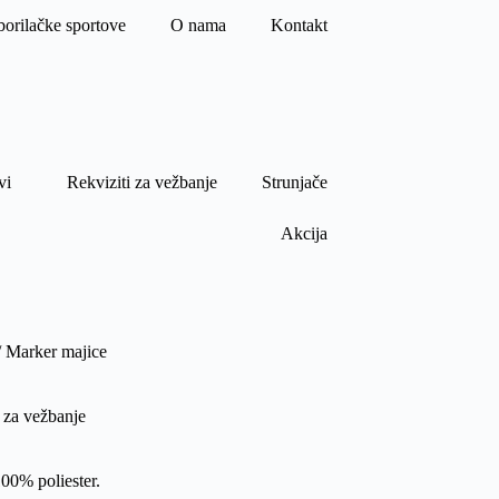
orilačke sportove
O nama
Kontakt
vi
Rekviziti za vežbanje
Strunjače
Akcija
 Marker majice
 za vežbanje
100% poliester.