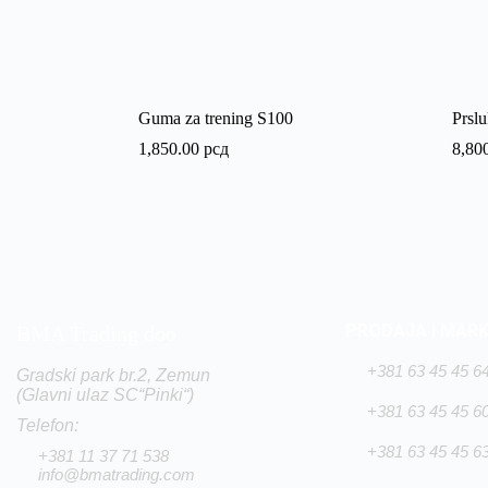
Guma za trening S100
Prslu
1,850.00
рсд
8,80
PRODAJA I MAR
BMA Trading doo
+381 63 45 45 6
Gradski park br.2, Zemun
(Glavni ulaz SC“Pinki“)
+381 63 45 45 6
Telefon:
+381 63 45 45 6
+381 11 37 71 538
info@bmatrading.com