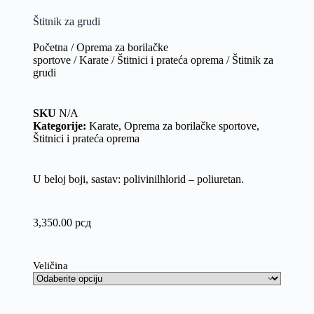
Štitnik za grudi
Početna
/
Oprema za borilačke
sportove
/
Karate
/
Štitnici i prateća oprema
/ Štitnik za
grudi
SKU
N/A
Kategorije:
Karate
,
Oprema za borilačke sportove
,
Štitnici i prateća oprema
U beloj boji, sastav: polivinilhlorid – poliuretan.
3,350.00
рсд
Veličina