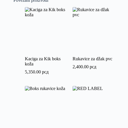
Povezani proizvodi
Kaciga za Kik boks
Rukavice za džak pvc
koža
2,400.00
рсд
5,350.00
рсд