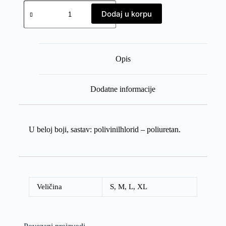
Dodaj u korpu
Opis
Dodatne informacije
U beloj boji, sastav: polivinilhlorid – poliuretan.
Veličina
S
,
M
,
L
,
XL