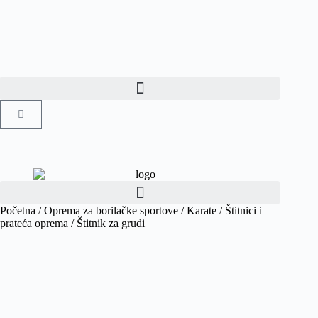
Početna
/
Oprema za borilačke sportove
/
Karate
/
Štitnici i
prateća oprema
/ Štitnik za grudi