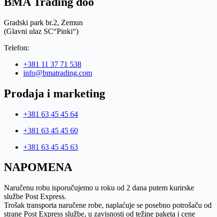
BMA Trading doo
Gradski park br.2, Zemun
(Glavni ulaz SC“Pinki“)
Telefon:
+381 11 37 71 538
info@bmatrading.com
Prodaja i marketing
+381 63 45 45 64
+381 63 45 45 60
+381 63 45 45 63
NAPOMENA
Naručenu robu isporučujemo u roku od 2 dana putem kurirske
službe Post Express.
Trošak transporta naručene robe, naplaćuje se posebno potrošaču od
strane Post Express službe, u zavisnosti od težine paketa i cene