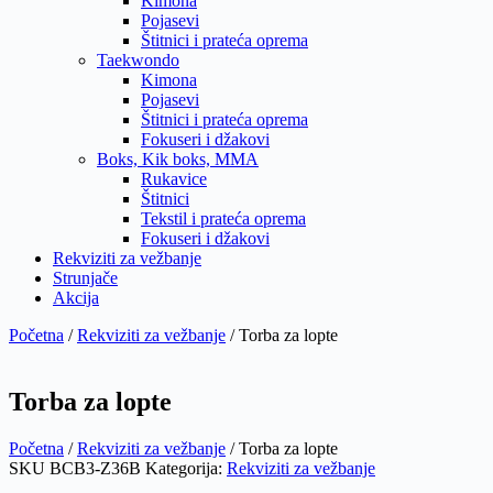
Kimona
Pojasevi
Štitnici i prateća oprema
Taekwondo
Kimona
Pojasevi
Štitnici i prateća oprema
Fokuseri i džakovi
Boks, Kik boks, MMA
Rukavice
Štitnici
Tekstil i prateća oprema
Fokuseri i džakovi
Rekviziti za vežbanje
Strunjače
Akcija
Početna
/
Rekviziti za vežbanje
/ Torba za lopte
Torba za lopte
Početna
/
Rekviziti za vežbanje
/ Torba za lopte
SKU
BCB3-Z36B
Kategorija:
Rekviziti za vežbanje