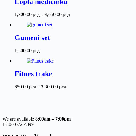
Lopta medicinka
Raspon
1,800.00
рсд
–
4,650.00
рсд
cena:
od
1,800.00 рсд
do
Gumeni set
4,650.00 рсд
1,500.00
рсд
Fitnes trake
Raspon
650.00
рсд
–
3,300.00
рсд
cena:
od
650.00 рсд
do
3,300.00 рсд
We are available
8:00am – 7:00pm
1-800-672-4399