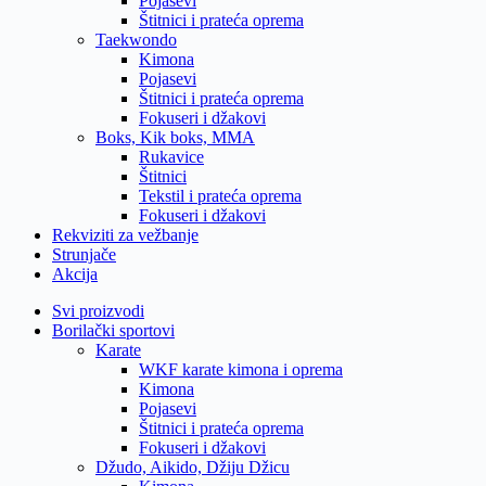
Pojasevi
Štitnici i prateća oprema
Taekwondo
Kimona
Pojasevi
Štitnici i prateća oprema
Fokuseri i džakovi
Boks, Kik boks, MMA
Rukavice
Štitnici
Tekstil i prateća oprema
Fokuseri i džakovi
Rekviziti za vežbanje
Strunjače
Akcija
Svi proizvodi
Borilački sportovi
Karate
WKF karate kimona i oprema
Kimona
Pojasevi
Štitnici i prateća oprema
Fokuseri i džakovi
Džudo, Aikido, Džiju Džicu