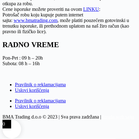
otkupa za robu.
Cene isporuke možete proveriti na ovom
LINKU
:
Potrošač robu koju kupuje putem internet
sajta:
www.bmatrading.com
, može platiti pouzećem gotovinski u
trenutku isporuke, ili prethodnom uplatom na naš žiro račun (kao
pravno ili fizičko lice).
RADNO VREME
Pon-Pet : 09 h – 20h
Subota: 08 h – 16h
Pravilnik o reklamacijama
Uslovi korišćenja
Pravilnik o reklamacijama
Uslovi korišćenja
BMA Trading d.o.o © 2023 | Sva prava zadržana |
Izrada web sajta
0