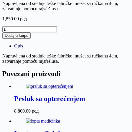
Napravljena od srednje teške fabričke mreže, sa ručkama 4cm,
zatvaranje pomoću rajsfešlusa.
1,850.00
рсд
Torba
za
Dodaj u korpu
lopte
količina
Opis
Napravljena od srednje teške fabričke mreže, sa ručkama 4cm,
zatvaranje pomoću rajsfešlusa.
Povezani proizvodi
Prsluk sa opterećenjem
8,800.00
рсд