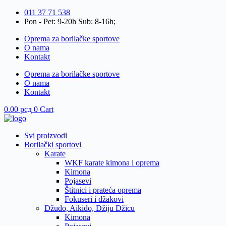
Skip
011 37 71 538
to
Pon - Pet: 9-20h Sub: 8-16h;
content
Oprema za borilačke sportove
O nama
Kontakt
Oprema za borilačke sportove
O nama
Kontakt
0.00
рсд
0
Cart
Svi proizvodi
Borilački sportovi
Karate
WKF karate kimona i oprema
Kimona
Pojasevi
Štitnici i prateća oprema
Fokuseri i džakovi
Džudo, Aikido, Džiju Džicu
Kimona