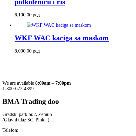
potkolenicu i ris
6,100.00
рсд
WKF WAC kaciga sa maskom
8,000.00
рсд
We are available
8:00am – 7:00pm
1-800-672-4399
BMA Trading doo
Gradski park br.2, Zemun
(Glavni ulaz SC“Pinki“)
Telefon: