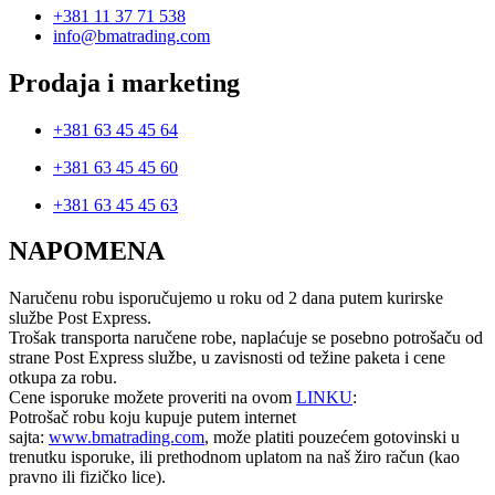
+381 11 37 71 538
info@bmatrading.com
Prodaja i marketing
+381 63 45 45 64
+381 63 45 45 60
+381 63 45 45 63
NAPOMENA
Naručenu robu isporučujemo u roku od 2 dana putem kurirske
službe Post Express.
Trošak transporta naručene robe, naplaćuje se posebno potrošaču od
strane Post Express službe, u zavisnosti od težine paketa i cene
otkupa za robu.
Cene isporuke možete proveriti na ovom
LINKU
:
Potrošač robu koju kupuje putem internet
sajta:
www.bmatrading.com
, može platiti pouzećem gotovinski u
trenutku isporuke, ili prethodnom uplatom na naš žiro račun (kao
pravno ili fizičko lice).