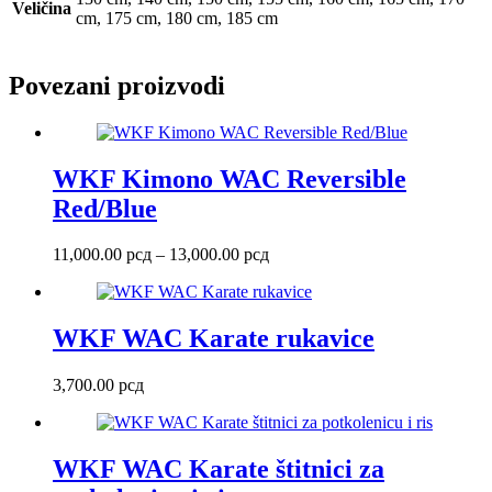
Veličina
cm, 175 cm, 180 cm, 185 cm
Povezani proizvodi
WKF Kimono WAC Reversible
Red/Blue
Raspon
11,000.00
рсд
–
13,000.00
рсд
cena:
od
11,000.00 рсд
do
WKF WAC Karate rukavice
13,000.00 рсд
3,700.00
рсд
WKF WAC Karate štitnici za