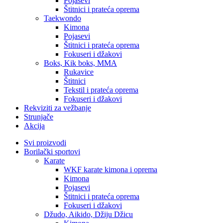
Pojasevi
Štitnici i prateća oprema
Taekwondo
Kimona
Pojasevi
Štitnici i prateća oprema
Fokuseri i džakovi
Boks, Kik boks, MMA
Rukavice
Štitnici
Tekstil i prateća oprema
Fokuseri i džakovi
Rekviziti za vežbanje
Strunjače
Akcija
Svi proizvodi
Borilački sportovi
Karate
WKF karate kimona i oprema
Kimona
Pojasevi
Štitnici i prateća oprema
Fokuseri i džakovi
Džudo, Aikido, Džiju Džicu