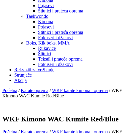
Kimona
Pojasevi
Štitnici i prateća oprema
Taekwondo
Kimona
Pojasevi
Štitnici i prateća oprema
Fokuseri i džakovi
Boks, Kik boks, MMA
Rukavice
Štitnici
Tekstil i prateća oprema
Fokuseri i džakovi
Rekviziti za vežbanje
Strunjače
Akcija
Početna
/
Karate oprema
/
WKF karate kimona i oprema
/ WKF
Kimono WAC Kumite Red/Blue
WKF Kimono WAC Kumite Red/Blue
Početna
/
Karate oprema
/
WKF karate kimona i oprema
/ WKF