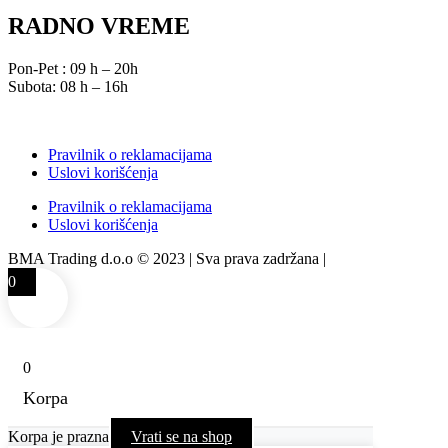
RADNO VREME
Pon-Pet : 09 h – 20h
Subota: 08 h – 16h
Pravilnik o reklamacijama
Uslovi korišćenja
Pravilnik o reklamacijama
Uslovi korišćenja
BMA Trading d.o.o © 2023 | Sva prava zadržana |
Izrada web sajta
0
0
Korpa
Korpa je prazna
Vrati se na shop