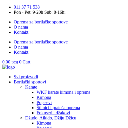
Skip
011 37 71 538
to
Pon - Pet: 9-20h Sub: 8-16h;
content
Oprema za borilačke sportove
O nama
Kontakt
Oprema za borilačke sportove
O nama
Kontakt
0.00
рсд
0
Cart
Svi proizvodi
Borilački sportovi
Karate
WKF karate kimona i oprema
Kimona
Pojasevi
Štitnici i prateća oprema
Fokuseri i džakovi
Džudo, Aikido, Džiju Džicu
Kimona