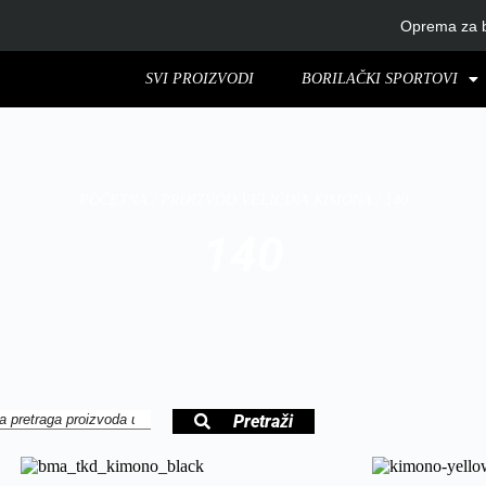
Oprema za b
SVI PROIZVODI
BORILAČKI SPORTOVI
POČETNA
/ PROIZVOD VELIČINA KIMONA / 140
140
Pretraži