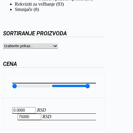
Rekviziti za vežbanje
(93)
Strunjače
(8)
SORTIRANJE PROIZVODA
CENA
RSD
RSD