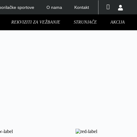
orilačke sportove
O nama
Kontakt
REKVIZITI ZA VEŽBANJE
STRUNJAČE
AKCIJA