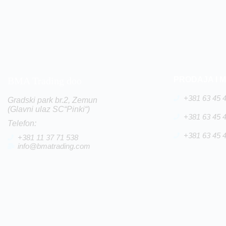
BMA Trading doo
PRODAJA I 
+381 63 45 
Gradski park br.2, Zemun
(Glavni ulaz SC“Pinki“)
+381 63 45 
Telefon:
+381 63 45 
+381 11 37 71 538
info@bmatrading.com