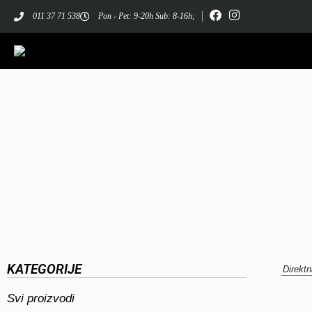
011 37 71 538
Pon - Pet: 9-20h Sub: 8-16h;
KATEGORIJE
Svi proizvodi