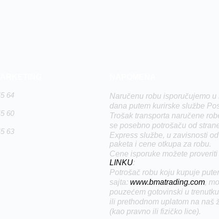
MARKETING
NAPOMENA
45 64
Naručenu robu isporučujemo u 
dana putem kurirske službe Pos
45 60
Trošak transporta naručene rob
se posebno potrošaču od stran
45 63
Express službe, u zavisnosti od
paketa i cene otkupa za robu.
Cene isporuke možete proverit
LINKU
:
Potrošač robu koju kupuje pute
sajta:
www.bmatrading.com
, mo
pouzećem gotovinski u trenutku
ili prethodnom uplatom na naš ž
(kao pravno ili fizičko lice).