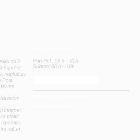
RADNO VREME
Pon-Pet : 09 h – 20h
roku od 2
Subota: 08 h – 16h
t Express.
e, naplaćuje
e Post
 težine
Pravilnik o reklamacijama
i na ovom
Uslovi korišćenja
m internet
že platiti
 isporuke,
iro račun