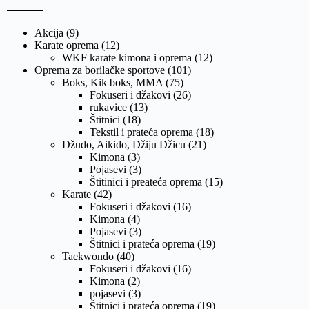
Akcija
(9)
Karate oprema
(12)
WKF karate kimona i oprema
(12)
Oprema za borilačke sportove
(101)
Boks, Kik boks, MMA
(75)
Fokuseri i džakovi
(26)
rukavice
(13)
Štitnici
(18)
Tekstil i prateća oprema
(18)
Džudo, Aikido, Džiju Džicu
(21)
Kimona
(3)
Pojasevi
(3)
Štitinici i preateća oprema
(15)
Karate
(42)
Fokuseri i džakovi
(16)
Kimona
(4)
Pojasevi
(3)
Štitnici i prateća oprema
(19)
Taekwondo
(40)
Fokuseri i džakovi
(16)
Kimona
(2)
pojasevi
(3)
Štitnici i prateća oprema
(19)