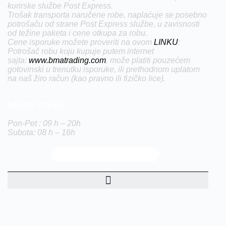
kurirske službe Post Express.
Trošak transporta naručene robe, naplaćuje se posebno
potrošaču od strane Post Express službe, u zavisnosti
od težine paketa i cene otkupa za robu.
Cene isporuke možete proveriti na ovom
LINKU
:
Potrošač robu koju kupuje putem internet
sajta:
www.bmatrading.com
, može platiti pouzećem
gotovinski u trenutku isporuke, ili prethodnom uplatom
na naš žiro račun (kao pravno ili fizičko lice).
RADNO VREME
Pon-Pet : 09 h – 20h
Subota: 08 h – 16h