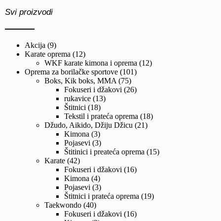
Svi proizvodi
Akcija
(9)
Karate oprema
(12)
WKF karate kimona i oprema
(12)
Oprema za borilačke sportove
(101)
Boks, Kik boks, MMA
(75)
Fokuseri i džakovi
(26)
rukavice
(13)
Štitnici
(18)
Tekstil i prateća oprema
(18)
Džudo, Aikido, Džiju Džicu
(21)
Kimona
(3)
Pojasevi
(3)
Štitinici i preateća oprema
(15)
Karate
(42)
Fokuseri i džakovi
(16)
Kimona
(4)
Pojasevi
(3)
Štitnici i prateća oprema
(19)
Taekwondo
(40)
Fokuseri i džakovi
(16)