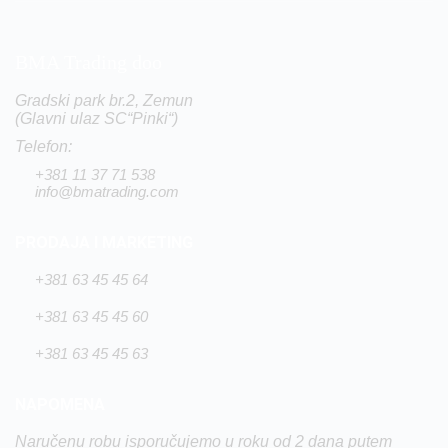
BMA Trading doo
Gradski park br.2, Zemun
(Glavni ulaz SC“Pinki“)
Telefon:
+381 11 37 71 538
info@bmatrading.com
PRODAJA I MARKETING
+381 63 45 45 64
+381 63 45 45 60
+381 63 45 45 63
NAPOMENA
Naručenu robu isporučujemo u roku od 2 dana putem